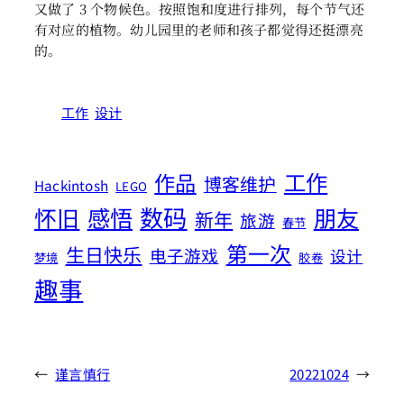
又做了 3 个物候色。按照饱和度进行排列，每个节气还
有对应的植物。幼儿园里的老师和孩子都觉得还挺漂亮
的。
工作
设计
工作
作品
博客维护
Hackintosh
LEGO
数码
怀旧
感悟
朋友
新年
旅游
春节
第一次
生日快乐
电子游戏
设计
梦境
胶卷
趣事
←
谨言慎行
20221024
→