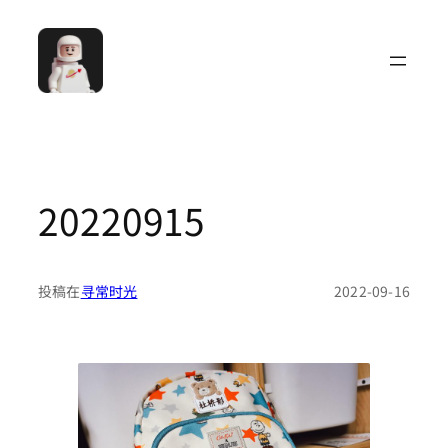
跳
至
内
容
20220915
投稿在
寻常时光
2022-09-16