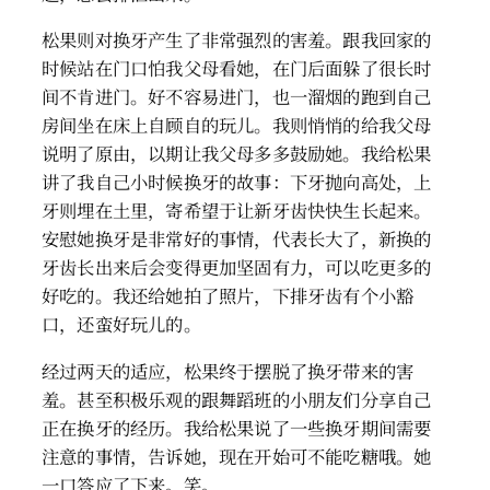
松果则对换牙产生了非常强烈的害羞。跟我回家的
时候站在门口怕我父母看她，在门后面躲了很长时
间不肯进门。好不容易进门，也一溜烟的跑到自己
房间坐在床上自顾自的玩儿。我则悄悄的给我父母
说明了原由，以期让我父母多多鼓励她。我给松果
讲了我自己小时候换牙的故事：下牙抛向高处，上
牙则埋在土里，寄希望于让新牙齿快快生长起来。
安慰她换牙是非常好的事情，代表长大了，新换的
牙齿长出来后会变得更加坚固有力，可以吃更多的
好吃的。我还给她拍了照片，下排牙齿有个小豁
口，还蛮好玩儿的。
经过两天的适应，松果终于摆脱了换牙带来的害
羞。甚至积极乐观的跟舞蹈班的小朋友们分享自己
正在换牙的经历。我给松果说了一些换牙期间需要
注意的事情，告诉她，现在开始可不能吃糖哦。她
一口答应了下来。笑。