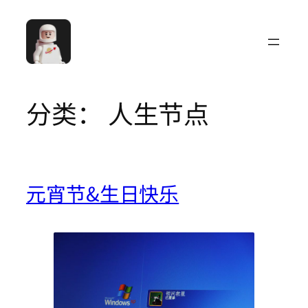
跳
至
内
容
分类：
人生节点
元宵节&生日快乐