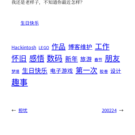
我还是老样子，不知道你最近怎样？
生日快乐
工作
作品
博客维护
Hackintosh
LEGO
数码
怀旧
感悟
朋友
新年
旅游
春节
第一次
生日快乐
电子游戏
设计
梦境
胶卷
趣事
←
担忧
200224
→