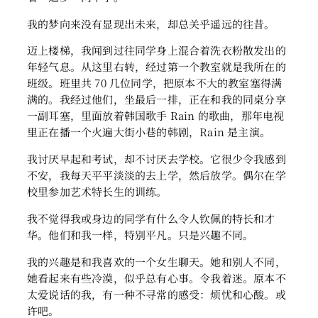
我的梦向来没有显现出未来，却总关乎遥远的往昔。
迈上楼梯，我闻到过往同学身上混合着洗衣粉散发出的
年轻气息。从这里右转，经过第一个教室就是我所在的
班级。班里共 70 几位同学，把原本不大的教室塞得满
满的。我经过他们，坐最后一排，正在和我的同桌分享
一副耳塞，里面放着韩国歌手 Rain 的歌曲，那年电视
里正在播一个火遍大街小巷的韩剧，Rain 是主演。
我讨厌早起和考试，却不讨厌去学校。它很少令我感到
不安，我每天平平淡淡的去上学，然后放学。偶尔在学
校里参加艺术特长生的训练。
我不觉得我或身边的同学有什么令人钦佩的特长和才
华。他们和我一样，特别平凡。只是兴趣不同。
我的兴趣是和我喜欢的一个女生聊天。她和别人不同，
她看起来有些冷漠，似乎总有心事。令我着迷。原本不
太爱说话的我，有一种不寻常的感受：烦忧和心酸。或
许吧。