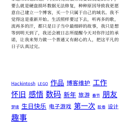
要么就是硬盘损坏数据无法修复，种种原因导致我更愿
意自己建立一个博客，买一个只属于自己的域名。我不
觉得这是重新开始。生活照样要过下去，听再多的歌，
流再多的汗，都只是日子当中最细碎的故事，我只是想
等到明天到了，我还会被日志所提醒今天对你许过的承
诺，让我来努力做一个普通又有耐心的人，把这平凡的
日子认真过完。
工作
作品
博客维护
Hackintosh
LEGO
数码
怀旧
感悟
朋友
新年
旅游
春节
第一次
生日快乐
电子游戏
设计
梦境
胶卷
趣事