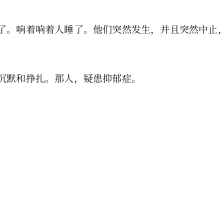
了。响着响着人睡了。他们突然发生，并且突然中止
沉默和挣扎。那人，疑患抑郁症。