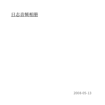
日志
音频
相册
2008-05-13