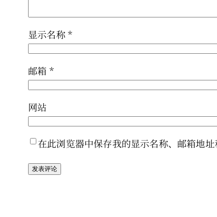
显示名称
*
邮箱
*
网站
在此浏览器中保存我的显示名称、邮箱地址