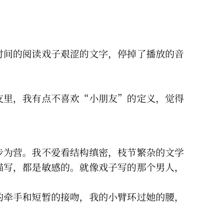
时间的阅读戏子艰涩的文字，停掉了播放的音
友里，我有点不喜欢“小朋友”的定义，觉得
步为营。我不爱看结构缜密，枝节繁杂的文学
描写，都是敏感的。就像戏子写的那个男人，
的牵手和短暂的接吻，我的小臂环过她的腰，