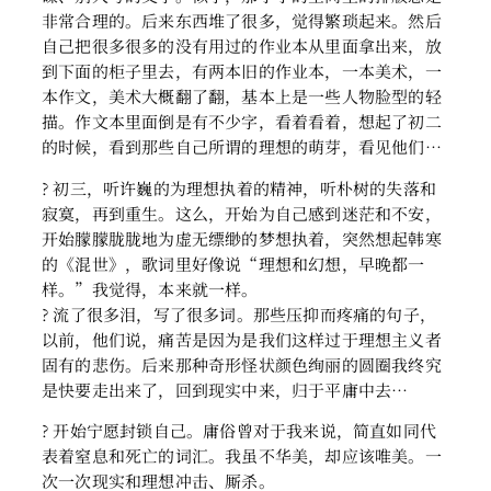
非常合理的。后来东西堆了很多，觉得繁琐起来。然后
自己把很多很多的没有用过的作业本从里面拿出来，放
到下面的柜子里去，有两本旧的作业本，一本美术，一
本作文，美术大概翻了翻，基本上是一些人物脸型的轻
描。作文本里面倒是有不少字，看着看着，想起了初二
的时候，看到那些自己所谓的理想的萌芽，看见他们…
? 初三，听许巍的为理想执着的精神，听朴树的失落和
寂寞，再到重生。这么，开始为自己感到迷茫和不安，
开始朦朦胧胧地为虚无缥缈的梦想执着，突然想起韩寒
的《混世》，歌词里好像说“理想和幻想，早晚都一
样。”我觉得，本来就一样。
? 流了很多泪，写了很多词。那些压抑而疼痛的句子，
以前，他们说，痛苦是因为是我们这样过于理想主义者
固有的悲伤。后来那种奇形怪状颜色绚丽的圆圈我终究
是快要走出来了，回到现实中来，归于平庸中去…
? 开始宁愿封锁自己。庸俗曾对于我来说，简直如同代
表着窒息和死亡的词汇。我虽不华美，却应该唯美。一
次一次现实和理想冲击、厮杀。