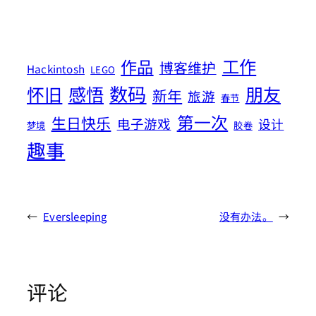
工作
作品
博客维护
Hackintosh
LEGO
数码
怀旧
感悟
朋友
新年
旅游
春节
第一次
生日快乐
电子游戏
设计
梦境
胶卷
趣事
←
Eversleeping
没有办法。
→
评论