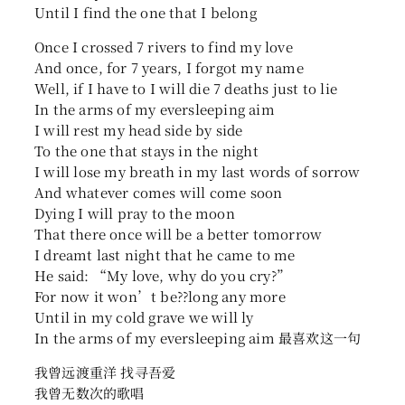
Until I find the one that I belong
Once I crossed 7 rivers to find my love
And once, for 7 years, I forgot my name
Well, if I have to I will die 7 deaths just to lie
In the arms of my eversleeping aim
I will rest my head side by side
To the one that stays in the night
I will lose my breath in my last words of sorrow
And whatever comes will come soon
Dying I will pray to the moon
That there once will be a better tomorrow
I dreamt last night that he came to me
He said: “My love, why do you cry?”
For now it won’t be??long any more
Until in my cold grave we will ly
In the arms of my eversleeping aim 最喜欢这一句
我曾远渡重洋 找寻吾爱
我曾无数次的歌唱