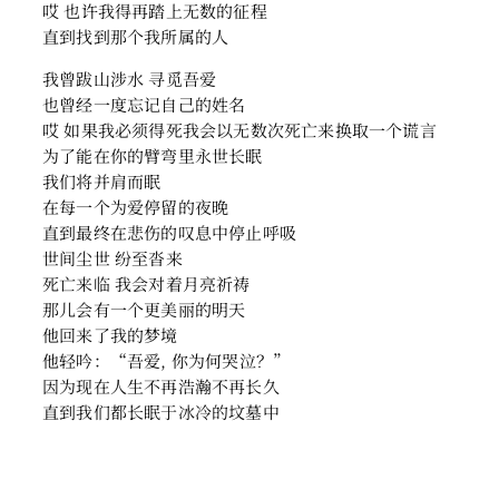
哎 也许我得再踏上无数的征程
直到找到那个我所属的人
我曾跋山涉水 寻觅吾爱
也曾经一度忘记自己的姓名
哎 如果我必须得死我会以无数次死亡来换取一个谎言
为了能在你的臂弯里永世长眠
我们将并肩而眠
在每一个为爱停留的夜晚
直到最终在悲伤的叹息中停止呼吸
世间尘世 纷至沓来
死亡来临 我会对着月亮祈祷
那儿会有一个更美丽的明天
他回来了我的梦境
他轻吟：“吾爱, 你为何哭泣？”
因为现在人生不再浩瀚不再长久
直到我们都长眠于冰冷的坟墓中