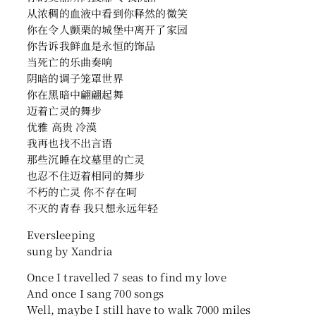
从浓稠的血液中看到你释然的微笑
你在令人颤栗的城堡中离开了家园
你告诉我鲜血是永恒的饰品
当死亡的乐曲奏响
阴暗的调子笼罩世界
你在黑暗中翩翩起舞
迈着亡灵的舞步
优雅 高贵 冷漠
我再也找不出言语
那些沉睡在坟墓里的亡灵
也忍不住迈着相同的舞步
不朽的亡灵 你不存在呵
不灭的青春 我只想永远年轻
Eversleeping
sung by Xandria
Once I travelled 7 seas to find my love
And once I sang 700 songs
Well, maybe I still have to walk 7000 miles