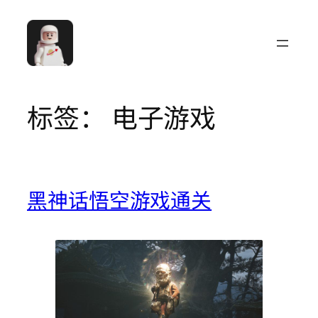
跳
至
内
容
标签：
电子游戏
黑神话悟空游戏通关