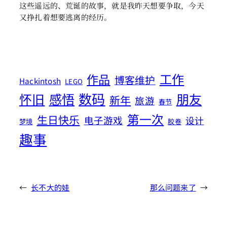
这些遥远的、荒诞的故事，就是我昨天想要争取，今天
又挣扎着想要逃离的经历。
工作
作品
博客维护
Hackintosh
LEGO
数码
怀旧
感悟
朋友
新年
旅游
春节
第一次
生日快乐
电子游戏
设计
梦境
胶卷
趣事
←
长不大的娃
那么问题来了
→