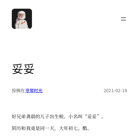
跳
至
内
容
妥妥
投稿在
寻常时光
2021-02-18
好兄弟龚晨的儿子出生啦。小名叫“妥妥”。
阴历和我竟是同一天，大年初七。酷。