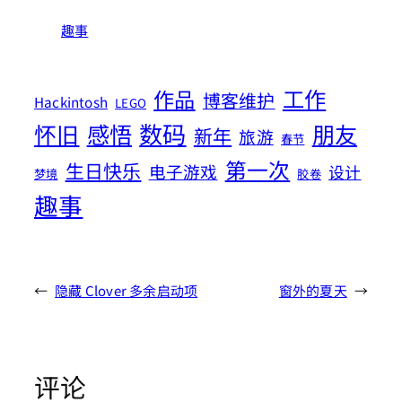
趣事
工作
作品
博客维护
Hackintosh
LEGO
数码
怀旧
感悟
朋友
新年
旅游
春节
第一次
生日快乐
电子游戏
设计
梦境
胶卷
趣事
←
隐藏 Clover 多余启动项
窗外的夏天
→
评论