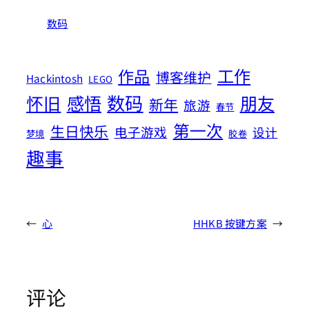
数码
工作
作品
博客维护
Hackintosh
LEGO
数码
怀旧
感悟
朋友
新年
旅游
春节
第一次
生日快乐
电子游戏
设计
梦境
胶卷
趣事
←
心
HHKB 按键方案
→
评论