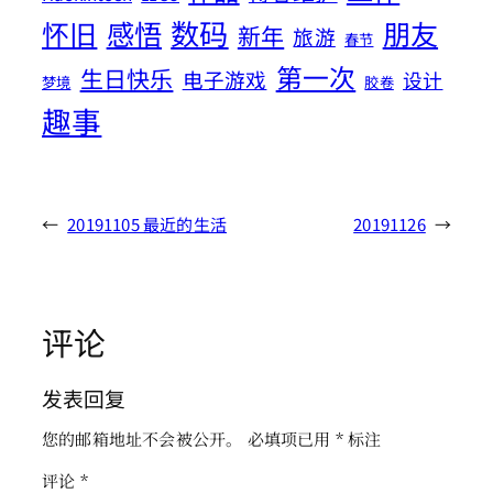
数码
怀旧
感悟
朋友
新年
旅游
春节
第一次
生日快乐
电子游戏
设计
梦境
胶卷
趣事
←
20191105 最近的生活
20191126
→
评论
发表回复
您的邮箱地址不会被公开。
必填项已用
*
标注
评论
*