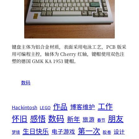
键盘主体为铝合金材质，表面采用电泳工艺，PCB 版采
用可编程主控，轴体为 Cherry 红轴，键帽使用双色注
塑的德国 GMK KA 1953 键帽。
数码
工作
作品
博客维护
Hackintosh
LEGO
数码
怀旧
感悟
朋友
新年
旅游
春节
第一次
生日快乐
电子游戏
设计
梦境
胶卷