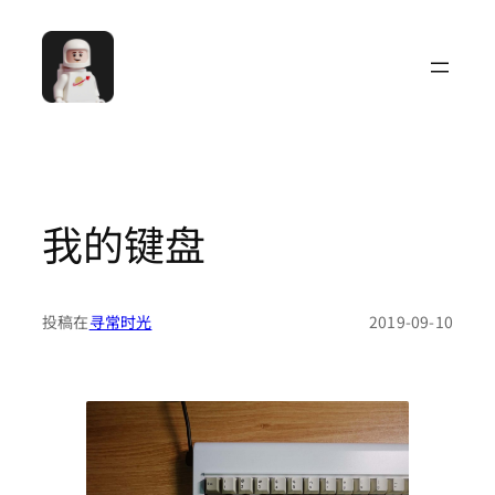
跳
至
内
容
我的键盘
投稿在
寻常时光
2019-09-10