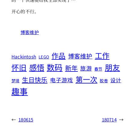
开心的不行。
博客维护
工作
作品
博客维护
Hackintosh
LEGO
数码
怀旧
感悟
朋友
新年
旅游
春节
第一次
生日快乐
电子游戏
设计
梦境
胶卷
趣事
←
180615
180714
→