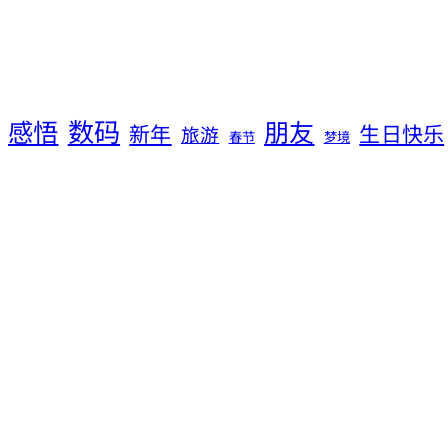
数码
感悟
朋友
新年
生日快乐
旅游
春节
梦境