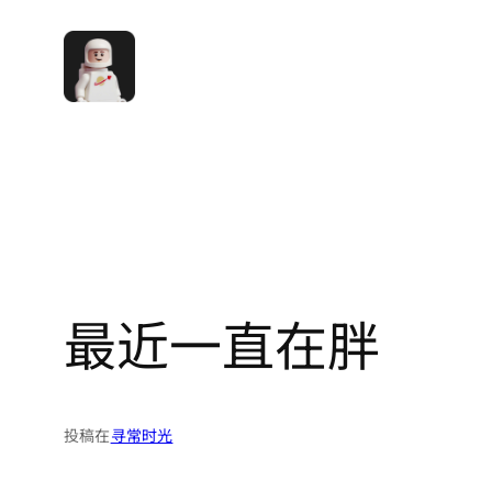
跳
至
内
容
最近一直在胖
投稿在
寻常时光