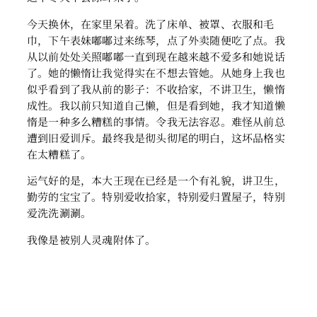
今天换休，在家里呆着。洗了床单、被罩、衣服和毛
巾，下午表妹嘟嘟过来练琴，点了外卖随便吃了点。我
从以前处处关照嘟嘟一直到现在越来越不爱多和她说话
了。她的懒惰让我觉得实在不想去管她。从她身上我也
似乎看到了我从前的影子：不收拾家，不讲卫生，懒惰
成性。我以前只知道自己懒，但是看到她，我才知道懒
惰是一种多么糟糕的事情。令我无法容忍。难怪从前总
遭到旧爱训斥。最终我是彻头彻尾的明白，这坏品格实
在太糟糕了。
运气好的是，本大王现在已经是一个有礼貌，讲卫生，
勤劳的宝宝了。特别爱收拾家，特别爱归置屋子，特别
爱洗洗涮涮。
我像是被别人灵魂附体了。