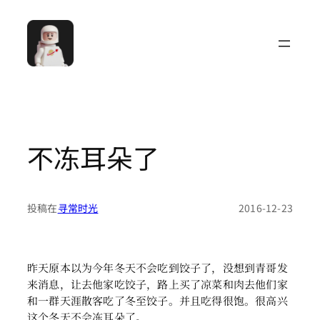
跳
至
内
容
不冻耳朵了
投稿在
寻常时光
2016-12-23
昨天原本以为今年冬天不会吃到饺子了，没想到青哥发
来消息，让去他家吃饺子，路上买了凉菜和肉去他们家
和一群天涯散客吃了冬至饺子。并且吃得很饱。很高兴
这个冬天不会冻耳朵了。