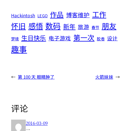
工作
作品
博客维护
Hackintosh
LEGO
数码
怀旧
感悟
朋友
新年
旅游
春节
第一次
生日快乐
电子游戏
设计
梦境
胶卷
趣事
←
第 100 天 眼睛肿了
火箭妹妹
→
评论
2016-03-09
一