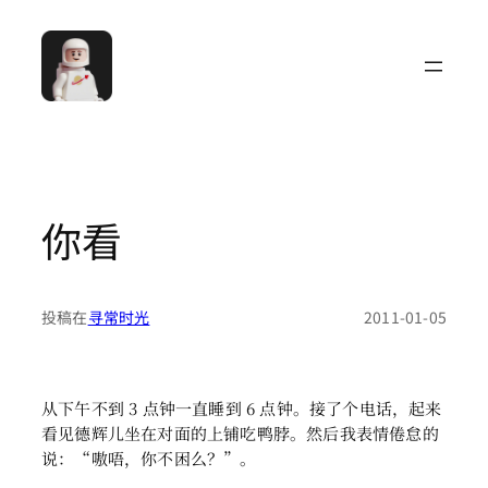
跳
至
内
容
你看
投稿在
寻常时光
2011-01-05
从下午不到 3 点钟一直睡到 6 点钟。接了个电话，起来
看见德辉儿坐在对面的上铺吃鸭脖。然后我表情倦怠的
说：“嗷唔，你不困么？”。