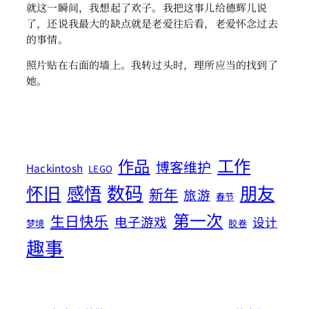
就这一瞬间，我想起了欢子。我把这事儿给德辉儿说
了，还说我最大的缺点就是老爱往后看，老爱怀念过去
的事情。
照片贴在右面的墙上。我转过头时，理所应当的找到了
她。
工作
作品
博客维护
Hackintosh
LEGO
数码
怀旧
感悟
朋友
新年
旅游
春节
第一次
生日快乐
电子游戏
设计
梦境
胶卷
趣事