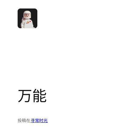
跳
至
内
容
万能
投稿在
寻常时光