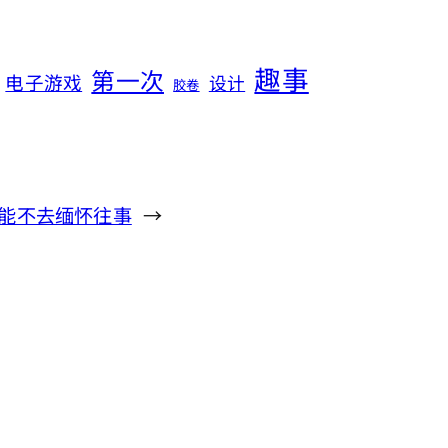
趣事
第一次
电子游戏
设计
胶卷
能不去缅怀往事
→