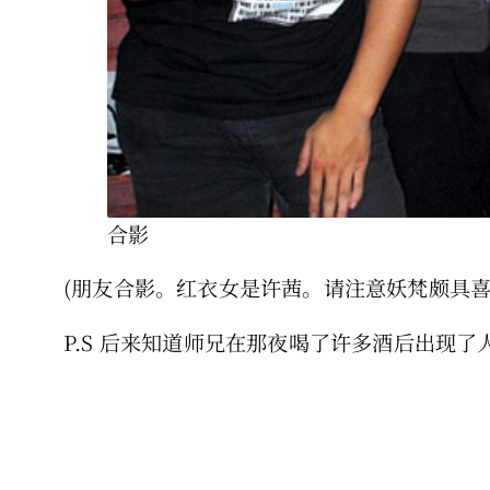
合影
(朋友合影。红衣女是许茜。请注意妖梵颇具喜
P.S 后来知道师兄在那夜喝了许多酒后出现