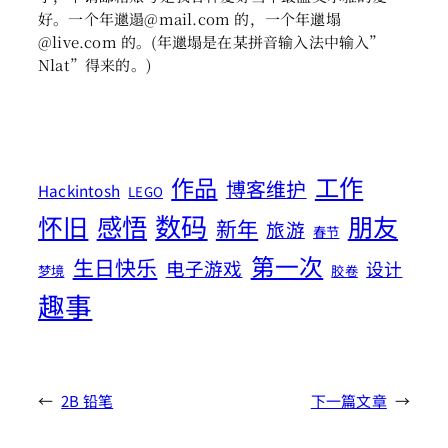
好。一个年邋遢@mail.com 的，一个年邋塌
@live.com 的。(年邋塌是在某拼音输入法中输入”
Nlat”得来的。)
工作
作品
博客维护
Hackintosh
LEGO
数码
怀旧
感悟
朋友
新年
旅游
春节
第一次
生日快乐
电子游戏
设计
梦境
胶卷
趣事
←
2B 铅笔
下一篇文章
→