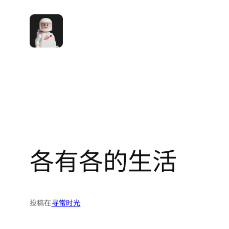
跳
至
内
容
各有各的生活
投稿在
寻常时光