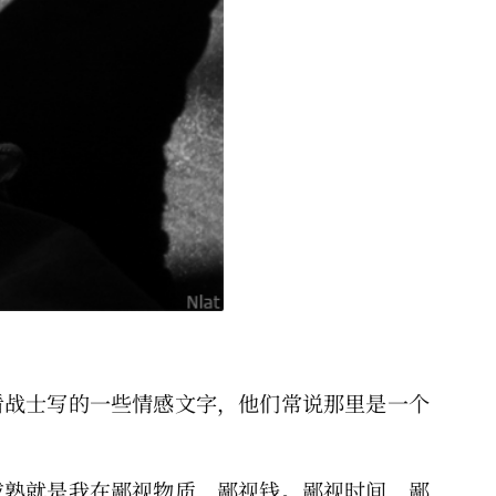
看战士写的一些情感文字，他们常说那里是一个
成熟就是我在鄙视物质，鄙视钱。鄙视时间，鄙