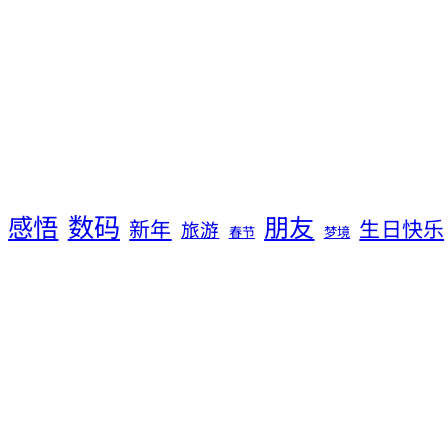
数码
感悟
朋友
新年
生日快乐
旅游
春节
梦境