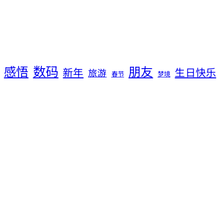
数码
感悟
朋友
新年
生日快乐
旅游
春节
梦境