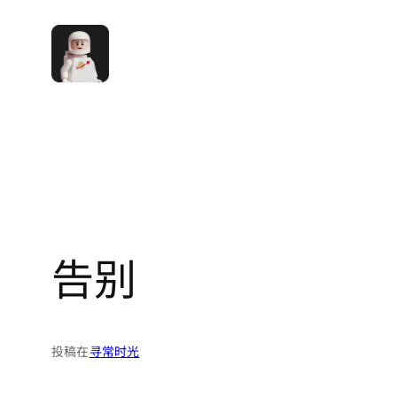
跳
至
内
容
告别
投稿在
寻常时光