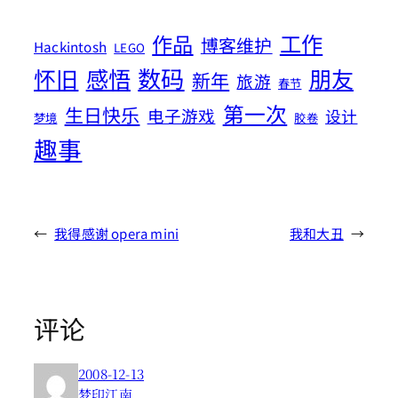
工作
作品
博客维护
Hackintosh
LEGO
数码
怀旧
感悟
朋友
新年
旅游
春节
第一次
生日快乐
电子游戏
设计
梦境
胶卷
趣事
←
我得感谢 opera mini
我和大丑
→
评论
2008-12-13
梦印江南