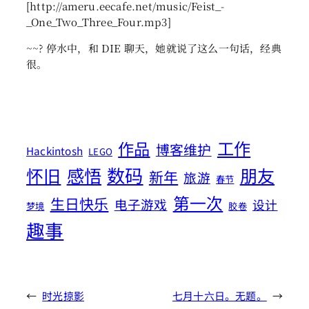
[http://ameru.eecafe.net/music/Feist_-
_One_Two_Three_Four.mp3]
~~? 停水中，和 DIE 聊天，她就说了这么一句话，经典
很。
工作
作品
博客维护
Hackintosh
LEGO
数码
怀旧
感悟
朋友
新年
旅游
春节
第一次
生日快乐
电子游戏
设计
梦境
胶卷
趣事
←
时光掠影
七月十六日。无题。
→