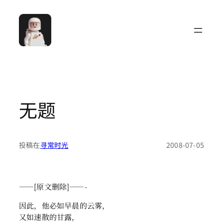
跳
至
内
容
无题
投稿在
寻常时光
2008-07-05
——[原文删除]——-
因此，他必如早晨的云雾，
又如速散的甘露，