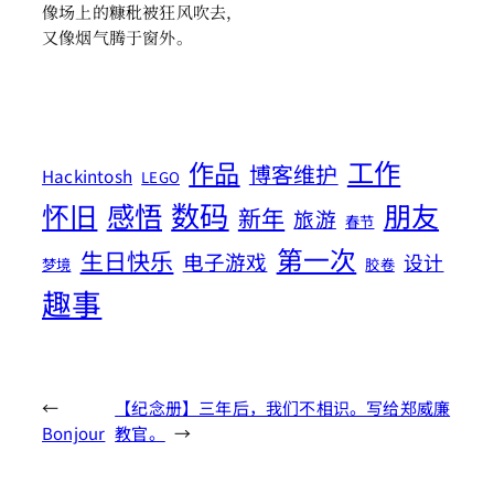
像场上的糠秕被狂风吹去，
又像烟气腾于窗外。
工作
作品
博客维护
Hackintosh
LEGO
数码
怀旧
感悟
朋友
新年
旅游
春节
第一次
生日快乐
电子游戏
设计
梦境
胶卷
趣事
←
【纪念册】三年后，我们不相识。写给郑威廉
Bonjour
教官。
→