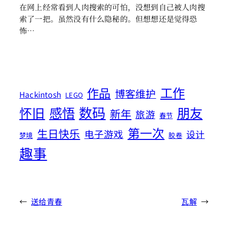
在网上经常看到人肉搜索的可怕，没想到自己被人肉搜
索了一把。虽然没有什么隐秘的。但想想还是觉得恐
怖…
工作
作品
博客维护
Hackintosh
LEGO
数码
怀旧
感悟
朋友
新年
旅游
春节
第一次
生日快乐
电子游戏
设计
梦境
胶卷
趣事
←
送给青春
瓦解
→