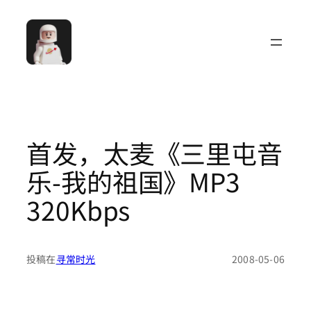
跳
至
内
容
首发，太麦《三里屯音
乐-我的祖国》MP3
320Kbps
投稿在
寻常时光
2008-05-06