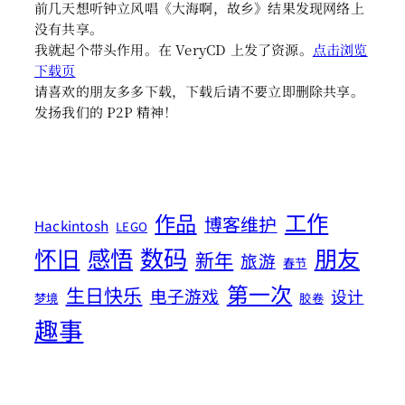
前几天想听钟立风唱《大海啊，故乡》结果发现网络上
没有共享。
我就起个带头作用。在 VeryCD 上发了资源。
点击浏览
下载页
请喜欢的朋友多多下载，下载后请不要立即删除共享。
发扬我们的 P2P 精神！
工作
作品
博客维护
Hackintosh
LEGO
数码
怀旧
感悟
朋友
新年
旅游
春节
第一次
生日快乐
电子游戏
设计
梦境
胶卷
趣事