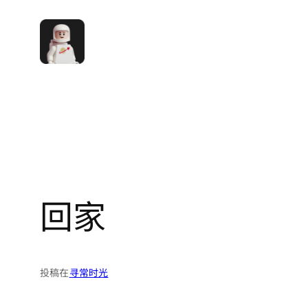
跳
至
内
容
回家
投稿在
寻常时光