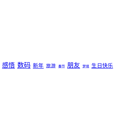
数码
感悟
朋友
新年
生日快乐
旅游
春节
梦境