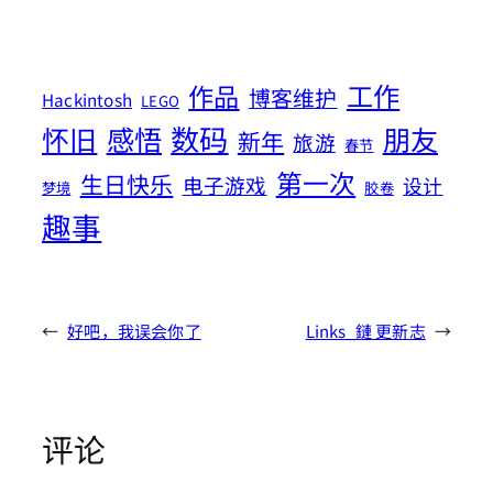
工作
作品
博客维护
Hackintosh
LEGO
数码
怀旧
感悟
朋友
新年
旅游
春节
第一次
生日快乐
电子游戏
设计
梦境
胶卷
趣事
←
好吧，我误会你了
Links_鏈 更新志
→
评论