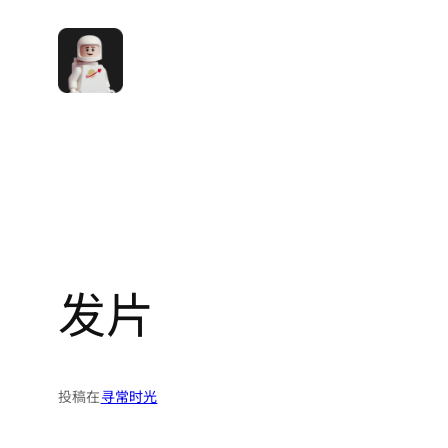
跳
至
内
容
发片
投稿在
寻常时光