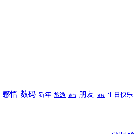
数码
感悟
朋友
新年
生日快乐
旅游
春节
梦境