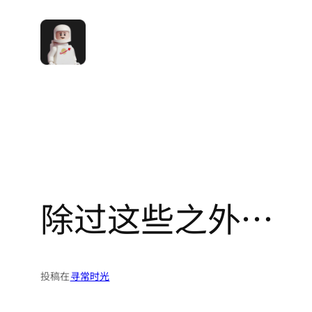
跳
至
内
容
除过这些之外…
投稿在
寻常时光