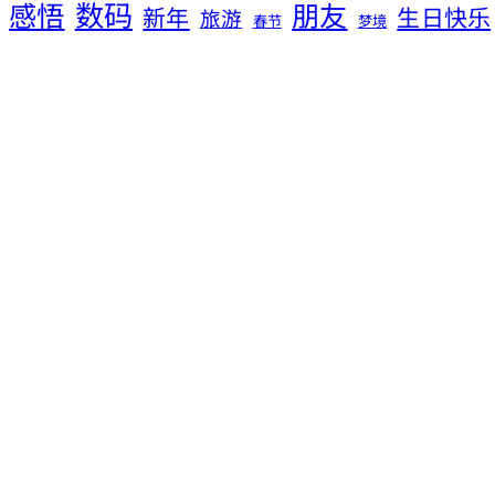
数码
感悟
朋友
新年
生日快乐
旅游
春节
梦境