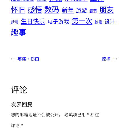
数码
怀旧
感悟
朋友
新年
旅游
春节
第一次
生日快乐
电子游戏
设计
梦境
胶卷
趣事
←
疼痛·伤口
惊掠
→
评论
发表回复
您的邮箱地址不会被公开。
必填项已用
*
标注
评论
*