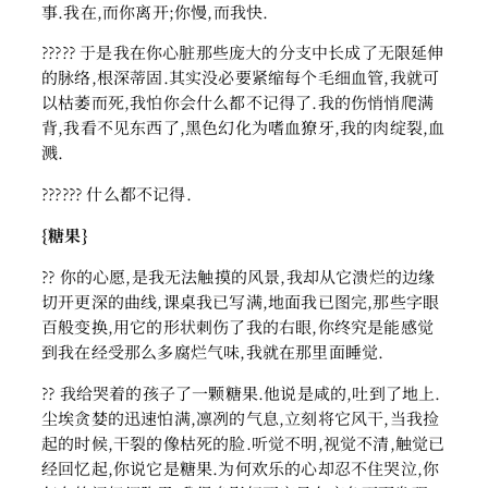
事.我在,而你离开;你慢,而我快.
????? 于是我在你心脏那些庞大的分支中长成了无限延伸
的脉络,根深蒂固.其实没必要紧缩每个毛细血管,我就可
以枯萎而死,我怕你会什么都不记得了.我的伤悄悄爬满
背,我看不见东西了,黑色幻化为嗜血獠牙,我的肉绽裂,血
溅.
?????? 什么都不记得.
{糖果}
?? 你的心愿,是我无法触摸的风景,我却从它溃烂的边缘
切开更深的曲线,课桌我已写满,地面我已图完,那些字眼
百般变换,用它的形状刺伤了我的右眼,你终究是能感觉
到我在经受那么多腐烂气味,我就在那里面睡觉.
?? 我给哭着的孩子了一颗糖果.他说是咸的,吐到了地上.
尘埃贪婪的迅速怕满,凛冽的气息,立刻将它风干,当我捡
起的时候,干裂的像枯死的脸.听觉不明,视觉不清,触觉已
经回忆起,你说它是糖果.为何欢乐的心却忍不住哭泣,你