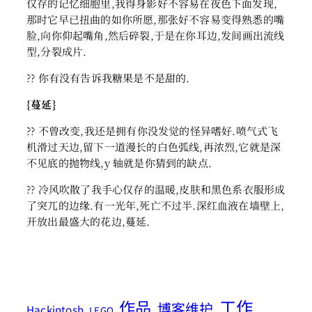
仅存的记忆细胞里,我得身影好不容易在夜色下面发现,
那时它早已扭曲的如你所愿,那张好不容易变得熟悉的嘴
脸,向你仰起嘴角,然后碎裂,于是在你耳边,发间画出流线
型,分裂成片.
?? 你有没有告诉我糖果是不是甜的.
{蔓延}
?? 不曾改变,我还是拥有你没发觉的怪异嗜好.喷气式飞
机滑过天边,留下一道漫长的白色弧线,再浓烈,它就是深
不见底的抛物线,y 轴就是你猜到的缺点.
?? 冷风吹散了我手心仅存的温暖,皮肤和黑色系衣服形成
了突兀的边缘.有一光年,死亡不过半.深红血液在墙壁上,
开放出最盛大的花边,蔓延.
工作
作品
博客维护
Hackintosh
LEGO