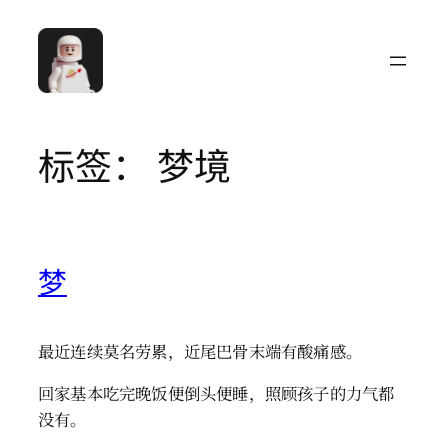
跳
至
内
容
标签：
梦境
梦
最近连续莫名劳累，近尾巴骨末端有酸痛感。
回家基本吃完晚饭便倒头便睡，照顾孩子的力气都
没有。