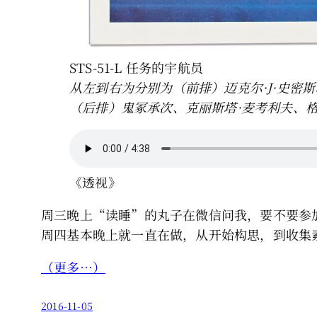
STS-51-L 任务的宇航员
从左到右为分别为（前排）迈克尔·J·史密斯
（后排）鬼冢承次、克丽斯塔·麦考利夫、格
《透视》
周三晚上“读睡”的丸子在微信问我，要不要参
周四基本晚上就一直在做，从开始构思，到收集素
（更多…）
2016-11-05