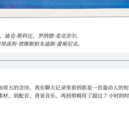
、迪克·斯科比、罗纳德·麦克奈尔
，
里高利·贾维斯和朱迪斯·蕾斯尼克。
加周五的念诗。我在聊天记录里看到那是一首蛮动人的短
材，到配音、背景音乐、再到剪辑用了超过 7 小时的