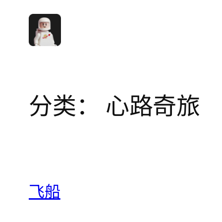
跳
至
内
容
分类：
心路奇旅
飞船